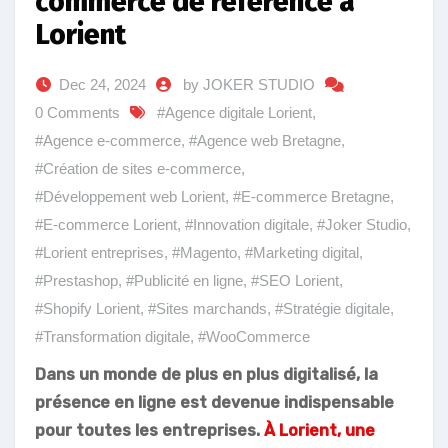
commerce de référence à
Lorient
Dec 24, 2024
by JOKER STUDIO
0 Comments
#Agence digitale Lorient
,
#Agence e-commerce
,
#Agence web Bretagne
,
#Création de sites e-commerce
,
#Développement web Lorient
,
#E-commerce Bretagne
,
#E-commerce Lorient
,
#Innovation digitale
,
#Joker Studio
,
#Lorient entreprises
,
#Magento
,
#Marketing digital
,
#Prestashop
,
#Publicité en ligne
,
#SEO Lorient
,
#Shopify Lorient
,
#Sites marchands
,
#Stratégie digitale
,
#Transformation digitale
,
#WooCommerce
Dans un monde de plus en plus digitalisé, la
présence en ligne est devenue indispensable
pour toutes les entreprises.
À Lorient, une