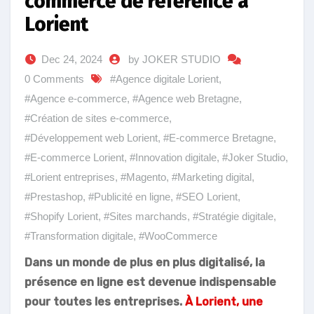
commerce de référence à
Lorient
Dec 24, 2024
by JOKER STUDIO
0 Comments
#Agence digitale Lorient
,
#Agence e-commerce
,
#Agence web Bretagne
,
#Création de sites e-commerce
,
#Développement web Lorient
,
#E-commerce Bretagne
,
#E-commerce Lorient
,
#Innovation digitale
,
#Joker Studio
,
#Lorient entreprises
,
#Magento
,
#Marketing digital
,
#Prestashop
,
#Publicité en ligne
,
#SEO Lorient
,
#Shopify Lorient
,
#Sites marchands
,
#Stratégie digitale
,
#Transformation digitale
,
#WooCommerce
Dans un monde de plus en plus digitalisé, la
présence en ligne est devenue indispensable
pour toutes les entreprises.
À Lorient, une