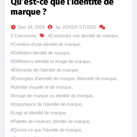
Qu’est-ce que l’identité de
marque ?
Dec 24, 2024
by JOKER STUDIO
0 Comments
#Construire une identité de marque
,
#Création d’une identité de marque
,
#Définition identité de marque
,
#Différence identité et image de marque
,
#Éléments de l’identité de marque
,
#Exemples d’identité de marque
,
#Identité de marque
,
#Identité visuelle et de marque
,
#Image de marque vs identité de marque
,
#Importance de l’identité de marque
,
#Logo et identité de marque
,
#Palette de couleurs identité de marque
,
#Qu’est-ce que l’identité de marque
,